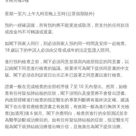
李樹芳樓5樓
星期一至六:上午九時至晚上五時(公眾假期除外)
預約一經確認後，所有預約將不能更改或取消，所支付的任何款項
或按金均不可轉讓或退還。
如閣下與家人同行，則必須與家人預約同一時間及安排一起檢查。
18 歲以下的申請人必須由父母或成年的法定監護人陪同。
進行預約檢查之前，閣下必須同意並填寫內政部指定的同意書，以
記錄閣下同意進行檢查的協議。按要求可為閣下提供同意書的中文
版。閣下必須在到診當日出示正本已簽署之同意書以進行檢查。
證書一般在完成檢查的全部程序後 7 至 10 天內發出。然而，如檢
查有任何疑似肺結核的症狀，閣下須明白及接受將不會發出證書。
內政部授權進行檢查的指定醫生的專業判斷將有最終決定權。建議
閣下在出發前應檢查證書之有效期，有效期一般為進行胸肺 X 光檢
查(如適用)後 6 個月。閣下亦應明白，檢查所進行的全部測試並非
為醫學診斷或治療目的。如有任何疑似肺結核的症狀，指定醫生可
能為閣下就肺結核治療發出轉介信，且無責任為閣下提供治療。