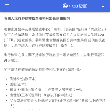
language
中文(繁體)
英國入境前肺結核檢查服務附加條款和細則

養和家庭醫學及基層醫療中心(「養和」)是英國內政部(「內政部」)
認可之檢驗診所，為須前往英國超過 6 個月之香港居民提供肺結核
(「
TB
」)檢查服務。養和醫生會根據英國公共衛生局所 提供的技術
指引，為申請人士進行肺結核檢查(「檢查」)。
進行檢查之前，閣下抵達診所時必須出示旅遊證件，以進行登記和
身份驗證。
閣下還須在確認的預約時間帶同以下文件(如適用):-
香港身份證(正本)
護照(正本)
最近 3 個月內所拍攝、白色背景之護照相片一張
出世紙(正本)(適用於 18 歲以下的申請人)
父母或法定監護人身份證明文件(正本)(適用於 18 歲以下的申請
人)