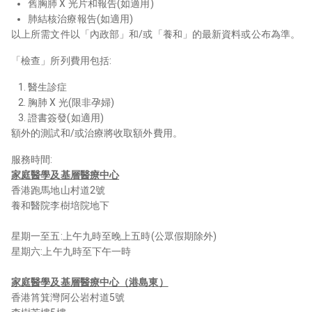
舊胸肺 X 光片和報告(如適用)
肺結核治療報告(如適用)
以上所需文件以「內政部」和/或「養和」的最新資料或公布為準。
「檢查」所列費用包括:
醫生診症
胸肺 X 光(限非孕婦)
證書簽發(如適用)
額外的測試和/或治療將收取額外費用。
服務時間:
家庭醫學及基層醫療中心
香港跑馬地山村道2號
養和醫院李樹培院地下
星期一至五:上午九時至晚上五時(公眾假期除外)
星期六:上午九時至下午一時
家庭醫學及基層醫療中心（港島東）
香港筲箕灣阿公岩村道5號